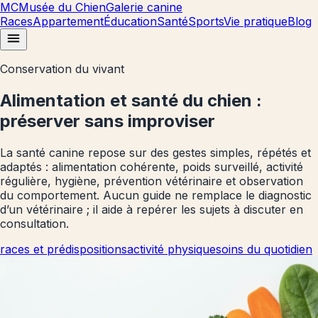
MC
Musée du Chien
Galerie canine
Races
Appartement
Éducation
Santé
Sports
Vie pratique
Blog
Conservation du vivant
Alimentation et santé du chien :
préserver sans improviser
La santé canine repose sur des gestes simples, répétés et
adaptés : alimentation cohérente, poids surveillé, activité
régulière, hygiène, prévention vétérinaire et observation
du comportement. Aucun guide ne remplace le diagnostic
d’un vétérinaire ; il aide à repérer les sujets à discuter en
consultation.
races et prédispositions
activité physique
soins du quotidien