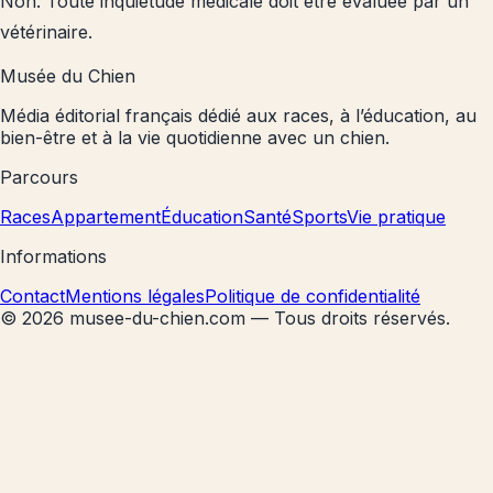
Non. Toute inquiétude médicale doit être évaluée par un
vétérinaire.
Musée du Chien
Média éditorial français dédié aux races, à l’éducation, au
bien-être et à la vie quotidienne avec un chien.
Parcours
Races
Appartement
Éducation
Santé
Sports
Vie pratique
Informations
Contact
Mentions légales
Politique de confidentialité
©
2026
musee-du-chien.com — Tous droits réservés.